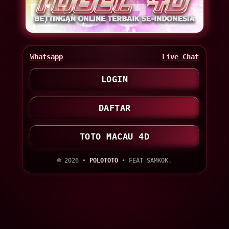
Whatsapp
Live Chat
LOGIN
DAFTAR
TOTO MACAU 4D
© 2026 •
POLOTOTO
• FEAT SAMKOK.